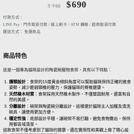
$
690
$
790
付款方式：
LINE Pay / 門市取貨付款 / 線上刷卡 / ATM 轉帳 / 超商取貨付款
運送方式：
免運商品
商品特色
這是一個專為貓咪設計的陶瓷碗寵物食架，具有以下特點：
護頸設計
：食架的15度黃金傾斜角度可以幫助貓咪保持正確的進食
姿勢，減少脆弱頸椎的壓力，保護貓咪的脊椎健康。
天然橡木材質
：食架採用天然橡木製作，不僅堅固耐用，還富有自
然的美感。
分離設計
：碗架與陶瓷碗分離設計，這樣便於貓咪主人加糧及清洗
碗具，讓使用更加方便。
穩定性強
：底部設計平穩，讓碗架不易打翻，避免食物撒出，保持
用餐區域清潔。
這款食架不僅考慮到了貓咪的健康，還在實用性和美觀上做了精心設