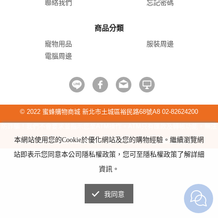
聯絡我們
忘記密碼
商品分類
寵物用品
服裝周邊
電腦周邊
© 2022 蜜蜂購物商城 新北市土城區裕民路68號A8 02-82624200
防詐騙！我們不會要求並指示您至ATM操作。ATM只有匯款及轉帳功能，無法
本網站使用您的Cookie於優化網站及您的購物經驗。繼續瀏覽網
解除分期付款或訂單錯誤問題。隨時可撥打165反詐騙諮詢專線。
站即表示您同意本公司隱私權政策，您可至隱私權政策了解詳細
資訊。
我同意