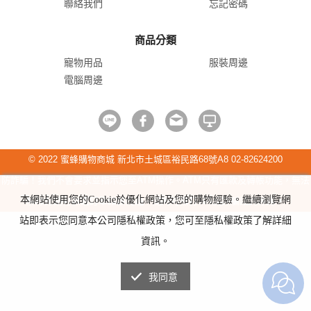
聯絡我們
忘記密碼
商品分類
寵物用品
服裝周邊
電腦周邊
© 2022 蜜蜂購物商城 新北市土城區裕民路68號A8 02-82624200
防詐騙！我們不會要求並指示您至ATM操作。ATM只有匯款及轉帳功能，無法
本網站使用您的Cookie於優化網站及您的購物經驗。繼續瀏覽網
解除分期付款或訂單錯誤問題。隨時可撥打165反詐騙諮詢專線。
站即表示您同意本公司隱私權政策，您可至隱私權政策了解詳細
資訊。
我同意