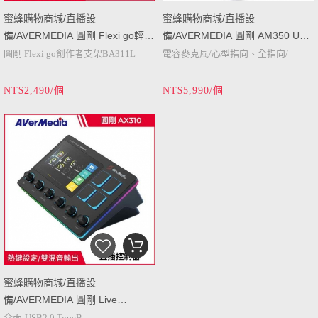
蜜蜂購物商城/直播設
蜜蜂購物商城/直播設
備/AVERMEDIA 圓剛 Flexi go輕巧
備/AVERMEDIA 圓剛 AM350 USB
創作者支架BA311L (
電容式麥克風 (
圓剛 Flexi go創作者支架BA311L
電容麥克風/心型指向、全指向/
BA311L/40AABA311AWK )
AM350/40AAAM350AWD )
支架類型:管狀鋁合金
靈敏度: -41dB/輸出:Type-C/
NT$2,490/個
NT$5,990/個
水平旋轉:360度/垂直旋轉:下
頻率響應:20Hz-20kHz/取樣頻
方支架180度、上方支架360度/
率:96kHz/最大聲壓級: 120 分貝
承重:1.5kg/C型夾最長5.5CM
蜜蜂購物商城/直播設
備/AVERMEDIA 圓剛 Live
Streamer NEXUS直播控制器
介面:USB2.0,TypeB