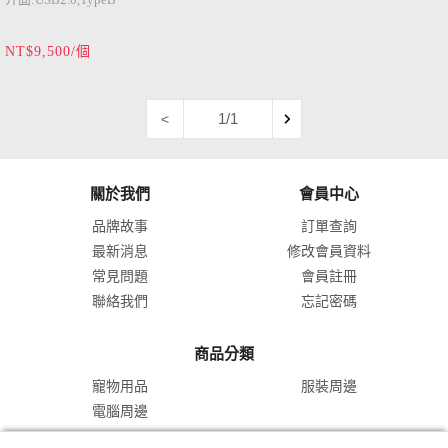
AX310
面板: 5吋 觸控螢幕
NT$9,500/個
音軌旋鈕: 6
燈光效果: RGB
動態範圍: 114 dB
1/1
<
關於我們
會員中心
品牌故事
訂單查詢
最新消息
修改會員資料
常見問題
會員註冊
聯絡我們
忘記密碼
商品分類
寵物用品
服裝周邊
電腦周邊